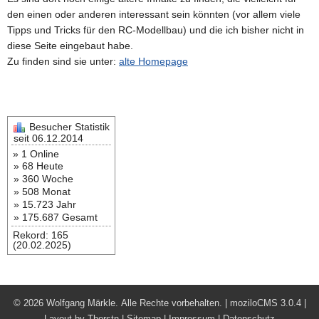
den einen oder anderen interessant sein könnten (vor allem viele
Tipps und Tricks für den RC-Modellbau) und die ich bisher nicht in
diese Seite eingebaut habe.
Zu finden sind sie unter:
alte Homepage
Besucher Statistik
seit 06.12.2014
» 1 Online
» 68 Heute
» 360 Woche
» 508 Monat
» 15.723 Jahr
» 175.687 Gesamt
Rekord: 165
(20.02.2025)
©
2026 Wolfgang Märkle. Alle Rechte vorbehalten. |
moziloCMS 3.0.4
|
Layout by
Thorstn
|
Sitemap
|
Impressum |
Datenschutz